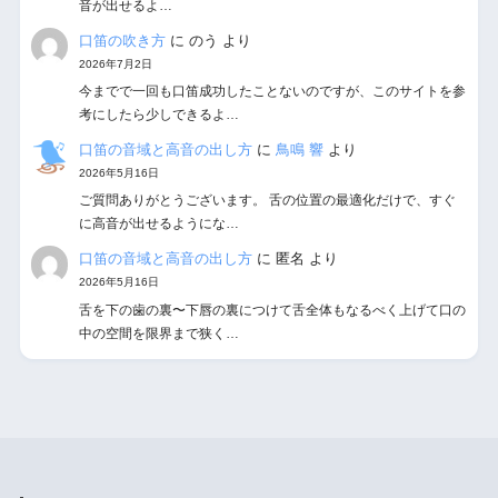
音が出せるよ…
口笛の吹き方
に
のう
より
2026年7月2日
今までで一回も口笛成功したことないのですが、このサイトを参
考にしたら少しできるよ…
口笛の音域と高音の出し方
に
鳥鳴 響
より
2026年5月16日
ご質問ありがとうございます。 舌の位置の最適化だけで、すぐ
に高音が出せるようにな…
口笛の音域と高音の出し方
に
匿名
より
2026年5月16日
舌を下の歯の裏〜下唇の裏につけて舌全体もなるべく上げて口の
中の空間を限界まで狭く…