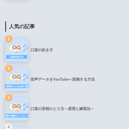
人気の記事
1
口笛の吹き方
2
音声データをYouTubeへ投稿する方法
3
口笛の音程のとり方～原理と練習法～
4