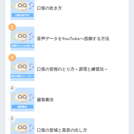
口笛の吹き方
2
音声データをYouTubeへ投稿する方法
3
口笛の音程のとり方～原理と練習法～
4
歯笛奏法
5
口笛の音域と高音の出し方