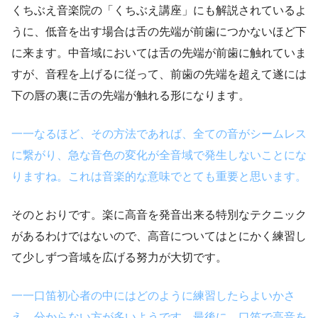
くちぶえ音楽院の「くちぶえ講座」にも解説されているよ
うに、低音を出す場合は舌の先端が前歯につかないほど下
に来ます。中音域においては舌の先端が前歯に触れていま
すが、音程を上げるに従って、前歯の先端を超えて遂には
下の唇の裏に舌の先端が触れる形になります。
一一なるほど、その方法であれば、全ての音がシームレス
に繋がり、急な音色の変化が全音域で発生しないことにな
りますね。これは音楽的な意味でとても重要と思います。
そのとおりです。楽に高音を発音出来る特別なテクニック
があるわけではないので、高音についてはとにかく練習し
て少しずつ音域を広げる努力が大切です。
一一口笛初心者の中にはどのように練習したらよいかさ
え、分からない方が多いようです。最後に、口笛で高音を