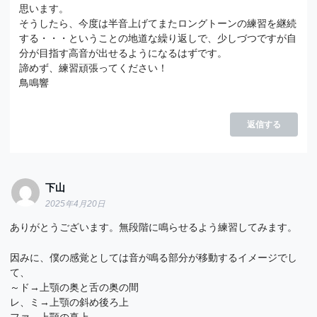
思います。
そうしたら、今度は半音上げてまたロングトーンの練習を継続
する・・・ということの地道な繰り返しで、少しづつですが自
分が目指す高音が出せるようになるはずです。
諦めず、練習頑張ってください！
鳥鳴響
返信する
下山
2025年4月20日
ありがとうございます。無段階に鳴らせるよう練習してみます。
因みに、僕の感覚としては音が鳴る部分が移動するイメージでし
て、
～ド→上顎の奥と舌の奥の間
レ、ミ→上顎の斜め後ろ上