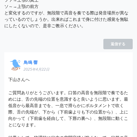
ファ→上顎の真上
ソ～→上顎の前方
と変化するのですが、無段階で高音を奏でる際は発音場所が異な
っているのでしょうか。出来ればこれまで身に付けた感覚を無駄
にしたくないので、是非ご教示ください。
返信する
鳥鳴 響
2025年4月22日
下山さんへ
ご質問ありがとうございます。口笛の高音を無段階で奏でるた
めには、舌の先端の位置を意識すると良いように思います。最
低音から最高音までを、一息で滑らかにポルタメントで吹く
際、舌の先端が、下から（下前歯よりも下の位置から）、上に
向かって（下前歯を経由して、下唇の裏へ）、無段階に動くこ
とになります。