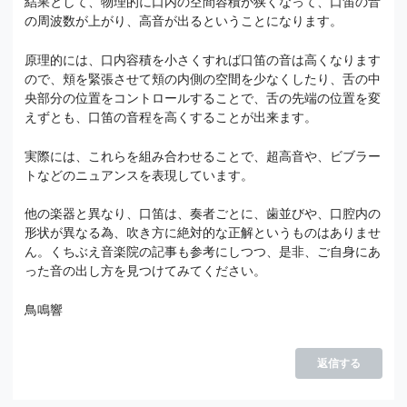
結果として、物理的に口内の空間容積が狭くなって、口笛の音
の周波数が上がり、高音が出るということになります。
原理的には、口内容積を小さくすれば口笛の音は高くなります
ので、頬を緊張させて頬の内側の空間を少なくしたり、舌の中
央部分の位置をコントロールすることで、舌の先端の位置を変
えずとも、口笛の音程を高くすることが出来ます。
実際には、これらを組み合わせることで、超高音や、ビブラー
トなどのニュアンスを表現しています。
他の楽器と異なり、口笛は、奏者ごとに、歯並びや、口腔内の
形状が異なる為、吹き方に絶対的な正解というものはありませ
ん。くちぶえ音楽院の記事も参考にしつつ、是非、ご自身にあ
った音の出し方を見つけてみてください。
鳥鳴響
返信する