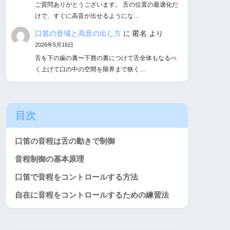
ご質問ありがとうございます。 舌の位置の最適化だ
けで、すぐに高音が出せるようにな…
口笛の音域と高音の出し方
に
匿名
より
2026年5月16日
舌を下の歯の裏〜下唇の裏につけて舌全体もなるべ
く上げて口の中の空間を限界まで狭く…
目次
口笛の音程は舌の動きで制御
音程制御の基本原理
口笛で音程をコントロールする方法
自在に音程をコントロールするための練習法