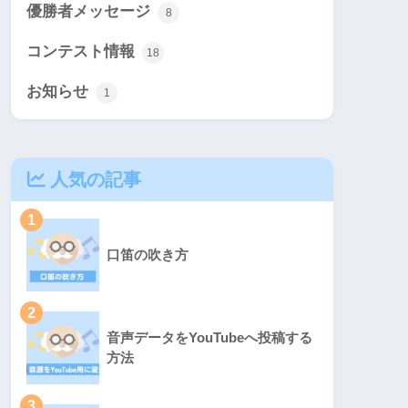
優勝者メッセージ
8
コンテスト情報
18
お知らせ
1
人気の記事
1
口笛の吹き方
2
音声データをYouTubeへ投稿する
方法
3