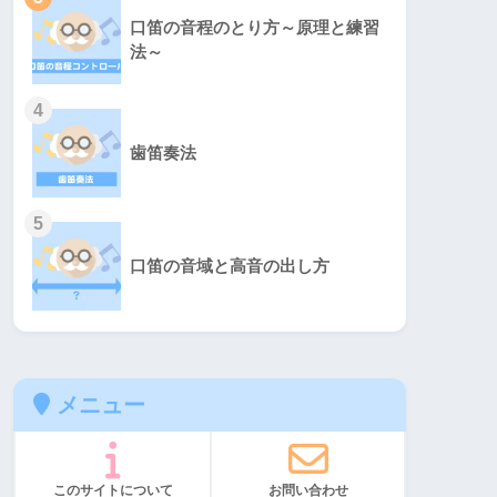
口笛の音程のとり方～原理と練習
法～
4
歯笛奏法
5
口笛の音域と高音の出し方
メニュー
このサイトについて
お問い合わせ