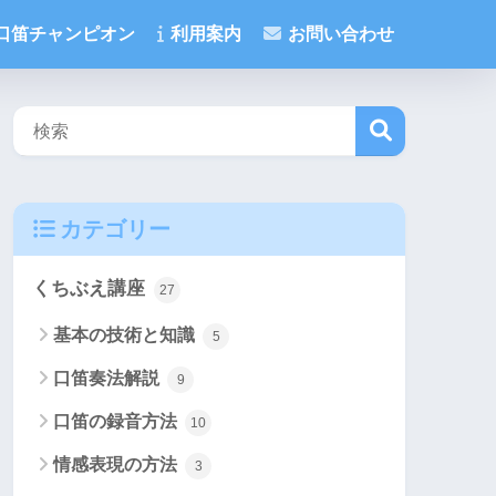
口笛チャンピオン
利用案内
お問い合わせ
検
カテゴリー
索
くちぶえ講座
27
基本の技術と知識
5
口笛奏法解説
9
口笛の録音方法
10
情感表現の方法
3