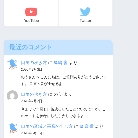
YouTube
Twitter
最近のコメント
口笛の吹き方
に
鳥鳴 響
より
2026年7月3日
のうさんへ こんにちは。ご質問ありがとうございま
す。 口笛の音が出せるよ…
口笛の吹き方
に
のう
より
2026年7月2日
今までで一回も口笛成功したことないのですが、こ
のサイトを参考にしたら少しできるよ…
口笛の音域と高音の出し方
に
鳥鳴 響
より
2026年5月16日