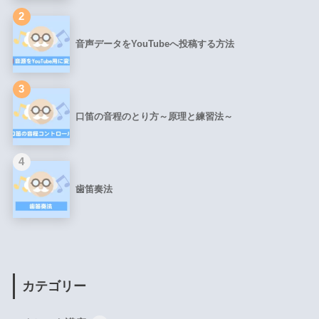
2
音声データをYouTubeへ投稿する方法
3
口笛の音程のとり方～原理と練習法～
4
歯笛奏法
カテゴリー