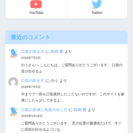
YouTube
Twitter
最近のコメント
口笛の吹き方
に
鳥鳴 響
より
2026年7月3日
のうさんへ こんにちは。ご質問ありがとうございます。 口笛の
音が出せるよ…
口笛の吹き方
に
のう
より
2026年7月2日
今までで一回も口笛成功したことないのですが、このサイトを参
考にしたら少しできるよ…
口笛の音域と高音の出し方
に
鳥鳴 響
より
2026年5月16日
ご質問ありがとうございます。 舌の位置の最適化だけで、すぐ
に高音が出せるようにな…