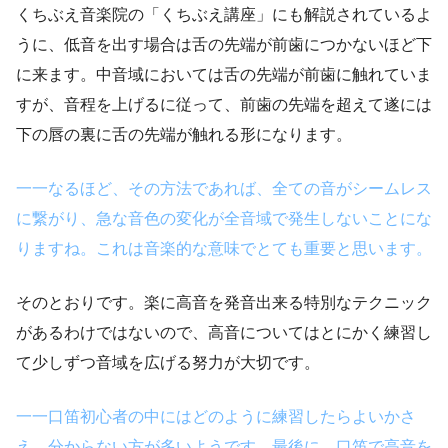
くちぶえ音楽院の「くちぶえ講座」にも解説されているよ
うに、低音を出す場合は舌の先端が前歯につかないほど下
に来ます。中音域においては舌の先端が前歯に触れていま
すが、音程を上げるに従って、前歯の先端を超えて遂には
下の唇の裏に舌の先端が触れる形になります。
一一なるほど、その方法であれば、全ての音がシームレス
に繋がり、急な音色の変化が全音域で発生しないことにな
りますね。これは音楽的な意味でとても重要と思います。
そのとおりです。楽に高音を発音出来る特別なテクニック
があるわけではないので、高音についてはとにかく練習し
て少しずつ音域を広げる努力が大切です。
一一口笛初心者の中にはどのように練習したらよいかさ
え、分からない方が多いようです。最後に、口笛で高音を