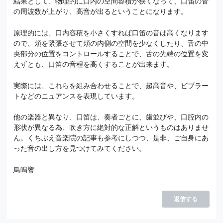
結果として、物理的に口内の空間容積が狭くなって、口笛の音
の周波数が上がり、高音が出るということになります。
原理的には、口内容積を小さくすれば口笛の音は高くなります
ので、頬を緊張させて頬の内側の空間を少なくしたり、舌の中
央部分の位置をコントロールすることで、舌の先端の位置を変
えずとも、口笛の音程を高くすることが出来ます。
実際には、これらを組み合わせることで、超高音や、ビブラー
トなどのニュアンスを表現しています。
他の楽器と異なり、口笛は、奏者ごとに、歯並びや、口腔内の
形状が異なる為、吹き方に絶対的な正解というものはありませ
ん。くちぶえ音楽院の記事も参考にしつつ、是非、ご自身にあ
った音の出し方を見つけてみてください。
鳥鳴響
返信する