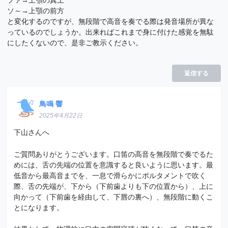
ファ→上顎の真上
ソ～→上顎の前方
と変化するのですが、無段階で高音を奏でる際は発音場所が異な
っているのでしょうか。出来ればこれまで身に付けた感覚を無駄
にしたくないので、是非ご教示ください。
返信する
鳥鳴 響
2025年4月22日
下山さんへ
ご質問ありがとうございます。口笛の高音を無段階で奏でるた
めには、舌の先端の位置を意識すると良いように思います。最
低音から最高音までを、一息で滑らかにポルタメントで吹く
際、舌の先端が、下から（下前歯よりも下の位置から）、上に
向かって（下前歯を経由して、下唇の裏へ）、無段階に動くこ
とになります。