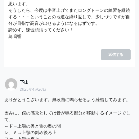
思います。
そうしたら、今度は半音上げてまたロングトーンの練習を継続
する・・・ということの地道な繰り返しで、少しづつですが自
分が目指す高音が出せるようになるはずです。
諦めず、練習頑張ってください！
鳥鳴響
返信する
下山
2025年4月20日
ありがとうございます。無段階に鳴らせるよう練習してみます。
因みに、僕の感覚としては音が鳴る部分が移動するイメージでし
て、
～ド→上顎の奥と舌の奥の間
レ、ミ→上顎の斜め後ろ上