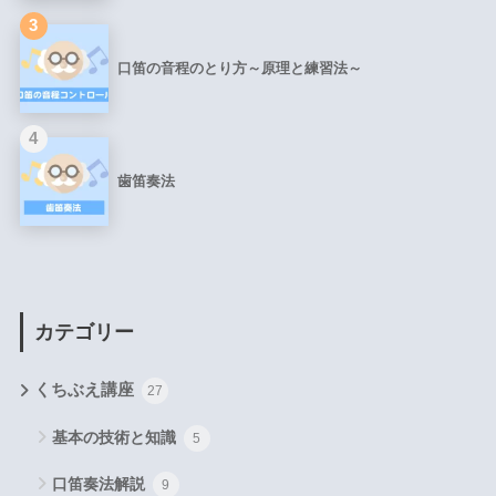
3
口笛の音程のとり方～原理と練習法～
4
歯笛奏法
カテゴリー
くちぶえ講座
27
基本の技術と知識
5
口笛奏法解説
9