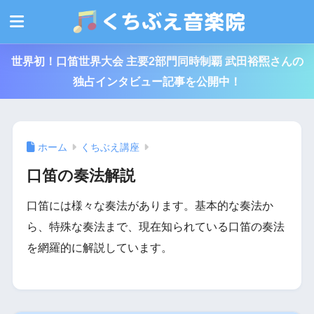
世界初！口笛世界大会 主要2部門同時制覇 武田裕煕さんの
独占インタビュー記事を公開中！
ホーム
くちぶえ講座
口笛の奏法解説
口笛には様々な奏法があります。基本的な奏法か
ら、特殊な奏法まで、現在知られている口笛の奏法
を網羅的に解説しています。