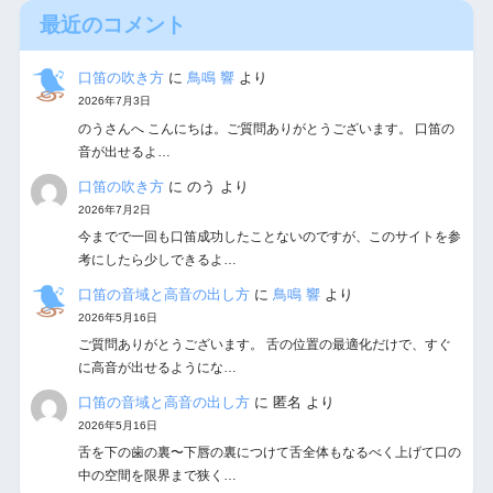
最近のコメント
口笛の吹き方
に
鳥鳴 響
より
2026年7月3日
のうさんへ こんにちは。ご質問ありがとうございます。 口笛の
音が出せるよ…
口笛の吹き方
に
のう
より
2026年7月2日
今までで一回も口笛成功したことないのですが、このサイトを参
考にしたら少しできるよ…
口笛の音域と高音の出し方
に
鳥鳴 響
より
2026年5月16日
ご質問ありがとうございます。 舌の位置の最適化だけで、すぐ
に高音が出せるようにな…
口笛の音域と高音の出し方
に
匿名
より
2026年5月16日
舌を下の歯の裏〜下唇の裏につけて舌全体もなるべく上げて口の
中の空間を限界まで狭く…