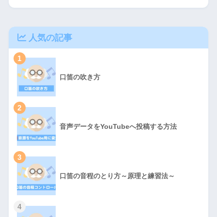
人気の記事
1
口笛の吹き方
2
音声データをYouTubeへ投稿する方法
3
口笛の音程のとり方～原理と練習法～
4