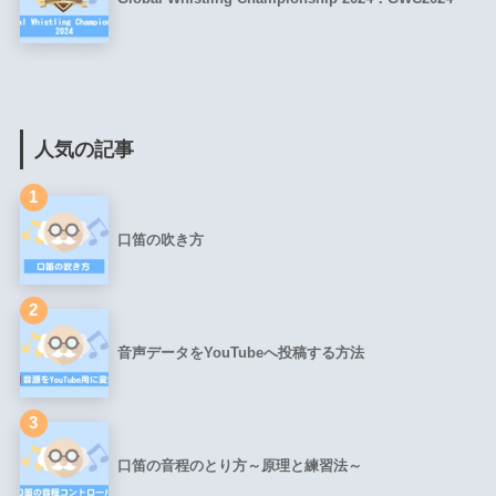
人気の記事
1
口笛の吹き方
2
音声データをYouTubeへ投稿する方法
3
口笛の音程のとり方～原理と練習法～