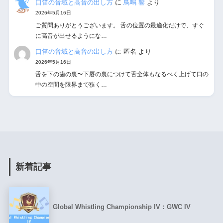
口笛の音域と高音の出し方
に
鳥鳴 響
より
2026年5月16日
ご質問ありがとうございます。 舌の位置の最適化だけで、すぐ
に高音が出せるようにな…
口笛の音域と高音の出し方
に
匿名
より
2026年5月16日
舌を下の歯の裏〜下唇の裏につけて舌全体もなるべく上げて口の
中の空間を限界まで狭く…
新着記事
Global Whistling Championship IV：GWC IV