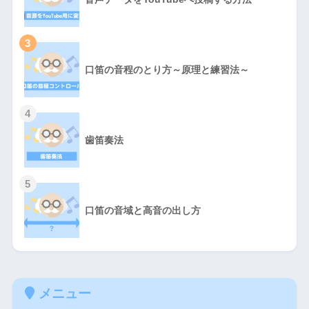
3
口笛の音程のとり方～原理と練習法～
4
歯笛奏法
5
口笛の音域と高音の出し方
メニュー