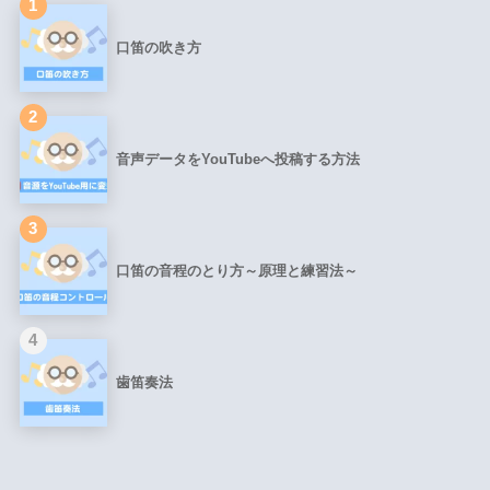
1
口笛の吹き方
2
音声データをYouTubeへ投稿する方法
3
口笛の音程のとり方～原理と練習法～
4
歯笛奏法