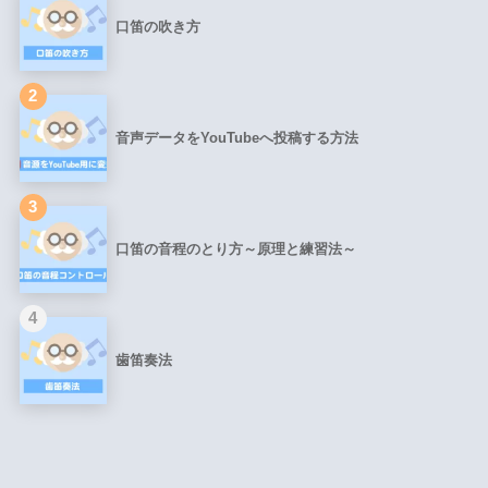
口笛の吹き方
2
音声データをYouTubeへ投稿する方法
3
口笛の音程のとり方～原理と練習法～
4
歯笛奏法