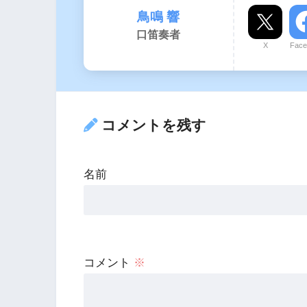
鳥鳴 響
口笛奏者
X
Face
コメントを残す
名前
コメント
※