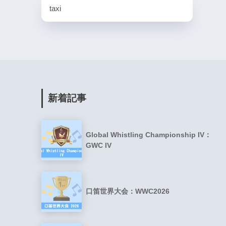
taxi
新着記事
Global Whistling Championship IV：
GWC IV
口笛世界大会：WWC2026