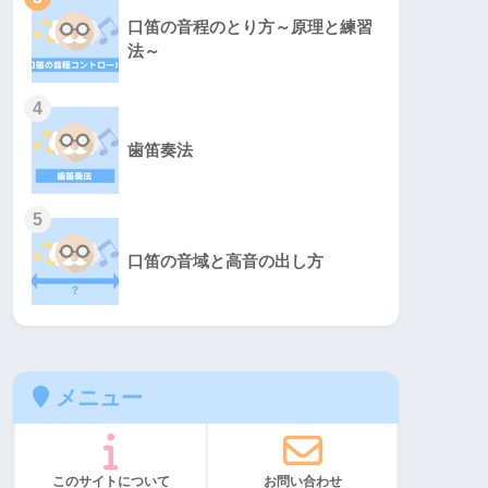
口笛の音程のとり方～原理と練習
法～
4
歯笛奏法
5
口笛の音域と高音の出し方
メニュー
このサイトについて
お問い合わせ