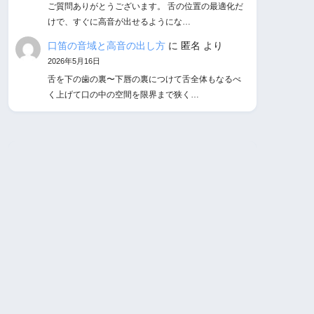
ご質問ありがとうございます。 舌の位置の最適化だ
けで、すぐに高音が出せるようにな…
口笛の音域と高音の出し方
に
匿名
より
2026年5月16日
舌を下の歯の裏〜下唇の裏につけて舌全体もなるべ
く上げて口の中の空間を限界まで狭く…