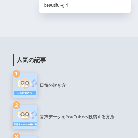
beautiful-girl
人気の記事
1
口笛の吹き方
2
音声データをYouTubeへ投稿する方法
3