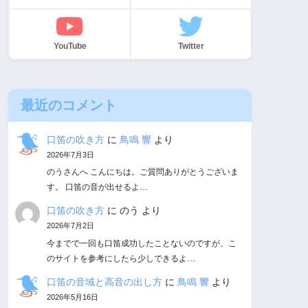
YouTube
Twitter
最近のコメント
口笛の吹き方
に
鳥鳴 響
より
2026年7月3日
のうさんへ こんにちは。ご質問ありがとうございま
す。 口笛の音が出せるよ…
口笛の吹き方
に
のう
より
2026年7月2日
今までで一回も口笛成功したことないのですが、こ
のサイトを参考にしたら少しできるよ…
口笛の音域と高音の出し方
に
鳥鳴 響
より
2026年5月16日