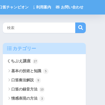
口笛チャンピオン
利用案内
お問い合わせ
検
カテゴリー
索
くちぶえ講座
27
基本の技術と知識
5
口笛奏法解説
9
口笛の録音方法
10
情感表現の方法
3