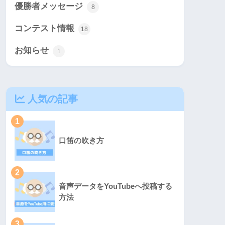
優勝者メッセージ
8
コンテスト情報
18
お知らせ
1
人気の記事
1
口笛の吹き方
2
音声データをYouTubeへ投稿する
方法
3