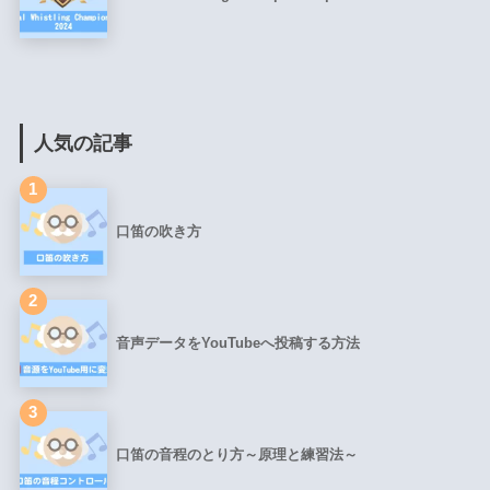
人気の記事
1
口笛の吹き方
2
音声データをYouTubeへ投稿する方法
3
口笛の音程のとり方～原理と練習法～