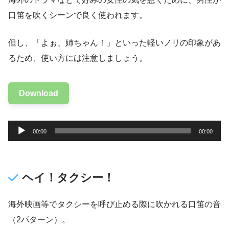
口笛を吹くシーンで良く使われます。
但し、「よぉ、姉ちゃん！」といった軽いノリの印象があ
るため、使い方には注意しましょう。
Download
音
00:00
00:00
声
プ
レ
ヘイ！タクシー！
ー
ヤ
海外映画等でタクシーを呼び止める際に吹かれる口笛の音
ー
（2パターン）。