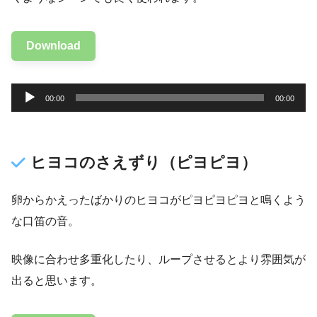
Download
音
00:00
00:00
声
プ
レ
ヒヨコのさえずり（ピヨピヨ）
ー
ヤ
卵からかえったばかりのヒヨコがピヨピヨピヨと鳴くよう
ー
な口笛の音。
映像に合わせ多重化したり、ループさせるとより雰囲気が
出ると思います。