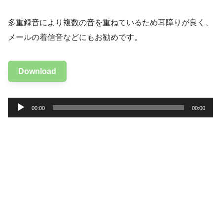
多重録音により複数の音を重ねているため耳障りが良く、
メールの着信音などにもお勧めです。
Download
音
00:00
00:00
声
プ
レ
ー
ヤ
ー