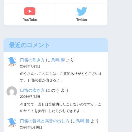
YouTube
Twitter
最近のコメント
口笛の吹き方
に
鳥鳴 響
より
2026年7月3日
のうさんへ こんにちは。ご質問ありがとうございま
す。 口笛の音が出せるよ…
口笛の吹き方
に
のう
より
2026年7月2日
今までで一回も口笛成功したことないのですが、こ
のサイトを参考にしたら少しできるよ…
口笛の音域と高音の出し方
に
鳥鳴 響
より
2026年5月16日