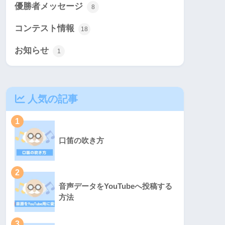
優勝者メッセージ
8
コンテスト情報
18
お知らせ
1
人気の記事
1
口笛の吹き方
2
音声データをYouTubeへ投稿する
方法
3