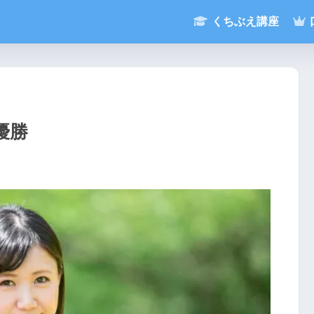
くちぶえ講座
優勝