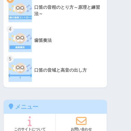
口笛の音程のとり方～原理と練習
法～
4
歯笛奏法
5
口笛の音域と高音の出し方
メニュー
このサイトについて
お問い合わせ