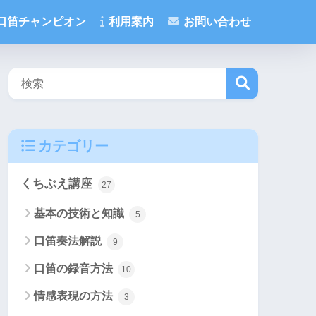
口笛チャンピオン
利用案内
お問い合わせ
検
カテゴリー
索
くちぶえ講座
27
基本の技術と知識
5
口笛奏法解説
9
口笛の録音方法
10
情感表現の方法
3