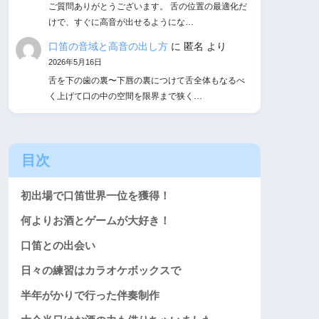
ご質問ありがとうございます。 舌の位置の最適化だ
けで、すぐに高音が出せるようにな…
口笛の音域と高音の出し方
に
匿名
より
2026年5月16日
舌を下の歯の裏〜下唇の裏につけて舌全体もなるべ
く上げて口の中の空間を限界まで狭く…
目次
初出場で口笛世界一位を獲得！
何よりお酒とゲームが大好き！
口笛との出会い
日々の練習はカラオケボックスで
半年がかりで行った伴奏制作