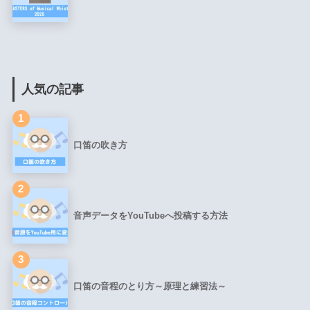
人気の記事
1
口笛の吹き方
2
音声データをYouTubeへ投稿する方法
3
口笛の音程のとり方～原理と練習法～