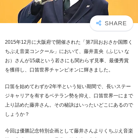
2015年12月に大阪府で開催された「第7回おおさか国際く
ちぶえ音楽コンクール」において、藤井直央（ふじい な
お）さんが15歳という若さにも関わらず見事、最優秀賞
を獲得し、口笛世界チャンピオンに輝きました。
口笛を始めてわずか2年半という短い期間で、長いステー
ジキャリアを有するベテラン勢を抑え、口笛世界一にまで
上り詰めた藤井さん。その秘訣はいったいどこにあるので
しょうか？
今回は優勝記念特別企画として藤井さんよりくちぶえ音楽