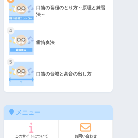
口笛の音程のとり方～原理と練習
法～
4
歯笛奏法
5
口笛の音域と高音の出し方
メニュー
このサイトについて
お問い合わせ