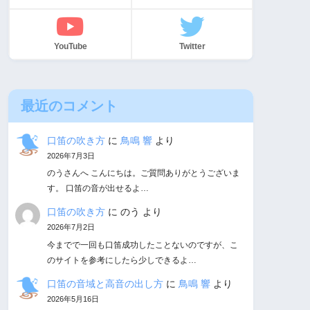
YouTube
Twitter
最近のコメント
口笛の吹き方
に
鳥鳴 響
より
2026年7月3日
のうさんへ こんにちは。ご質問ありがとうございま
す。 口笛の音が出せるよ…
口笛の吹き方
に
のう
より
2026年7月2日
今までで一回も口笛成功したことないのですが、こ
のサイトを参考にしたら少しできるよ…
口笛の音域と高音の出し方
に
鳥鳴 響
より
2026年5月16日