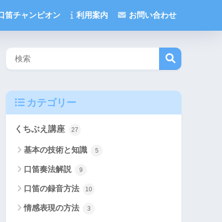
口笛チャンピオン
利用案内
お問い合わせ
検
カテゴリー
索
くちぶえ講座
27
基本の技術と知識
5
口笛奏法解説
9
口笛の録音方法
10
情感表現の方法
3