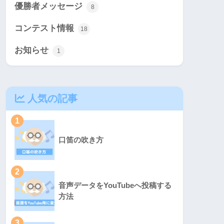
優勝者メッセージ
8
コンテスト情報
18
お知らせ
1
人気の記事
1
口笛の吹き方
2
音声データをYouTubeへ投稿する
方法
3