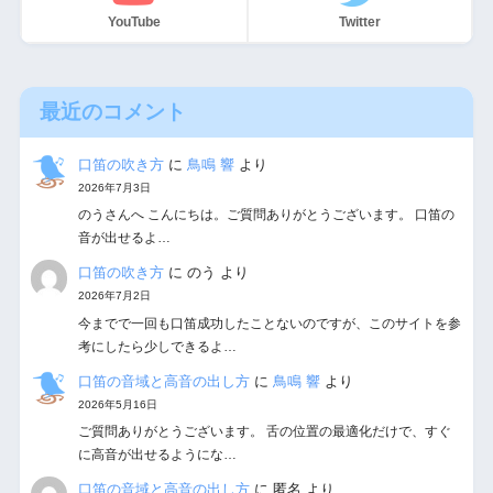
YouTube
Twitter
最近のコメント
口笛の吹き方
に
鳥鳴 響
より
2026年7月3日
のうさんへ こんにちは。ご質問ありがとうございます。 口笛の
音が出せるよ…
口笛の吹き方
に
のう
より
2026年7月2日
今までで一回も口笛成功したことないのですが、このサイトを参
考にしたら少しできるよ…
口笛の音域と高音の出し方
に
鳥鳴 響
より
2026年5月16日
ご質問ありがとうございます。 舌の位置の最適化だけで、すぐ
に高音が出せるようにな…
口笛の音域と高音の出し方
に
匿名
より