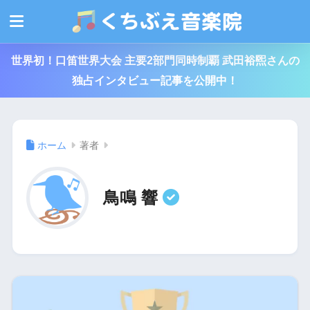
世界初！口笛世界大会 主要2部門同時制覇 武田裕煕さんの
独占インタビュー記事を公開中！
ホーム
著者
鳥鳴 響