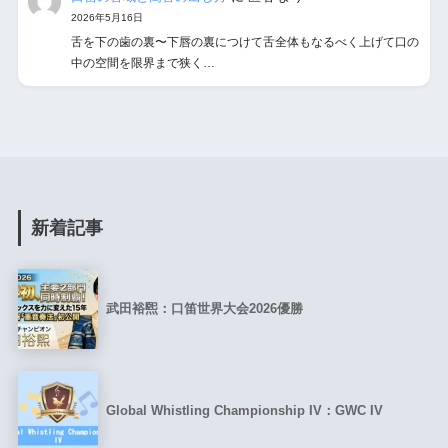
2026年5月16日
舌を下の歯の裏〜下唇の裏につけて舌全体もなるべく上げて口の
中の空間を限界まで狭く…
新着記事
武田裕煕：口笛世界大会2026優勝
Global Whistling Championship IV：GWC IV