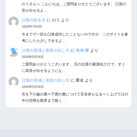
のうさんへ こんにちは。ご質問ありがとうございます。 口笛の
音が出せるよ…
口笛の吹き方
に
のう
より
2026年7月2日
今までで一回も口笛成功したことないのですが、このサイトを参
考にしたら少しできるよ…
口笛の音域と高音の出し方
に
鳥鳴 響
より
2026年5月16日
ご質問ありがとうございます。 舌の位置の最適化だけで、すぐ
に高音が出せるようにな…
口笛の音域と高音の出し方
に
匿名
より
2026年5月16日
舌を下の歯の裏〜下唇の裏につけて舌全体もなるべく上げて口の
中の空間を限界まで狭く…