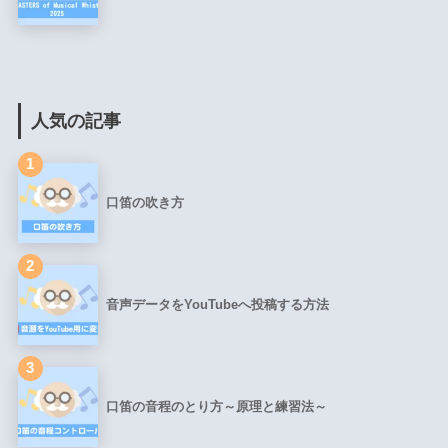
人気の記事
1
口笛の吹き方
2
音声データをYouTubeへ投稿する方法
3
口笛の音程のとり方～原理と練習法～