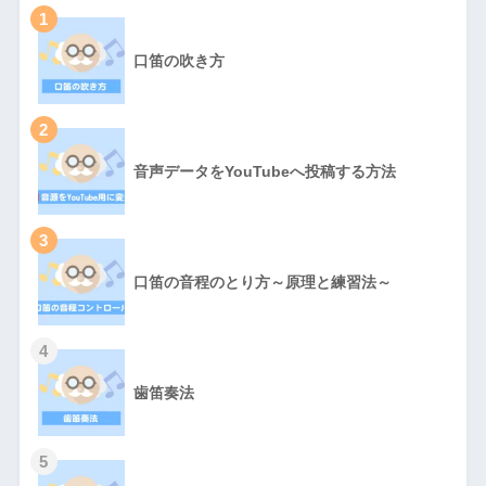
1
口笛の吹き方
2
音声データをYouTubeへ投稿する方法
3
口笛の音程のとり方～原理と練習法～
4
歯笛奏法
5