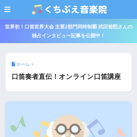
世界初！口笛世界大会 主要2部門同時制覇 武田裕煕さんの
独占インタビュー記事を公開中！
ホーム
口笛奏者直伝！オンライン口笛講座